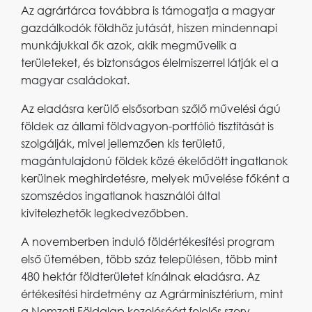
Az agrártárca továbbra is támogatja a magyar
gazdálkodók földhöz jutását, hiszen mindennapi
munkájukkal ők azok, akik megművelik a
területeket, és biztonságos élelmiszerrel látják el a
magyar családokat.
Az eladásra kerülő elsősorban szőlő művelési ágú
földek az állami földvagyon-portfólió tisztítását is
szolgálják, mivel jellemzően kis területű,
magántulajdonú földek közé ékelődött ingatlanok
kerülnek meghirdetésre, melyek művelése főként a
szomszédos ingatlanok használói által
kivitelezhetők legkedvezőbben.
A novemberben induló földértékesítési program
első ütemében, több száz településen, több mint
480 hektár földterületet kínálnak eladásra. Az
értékesítési hirdetmény az Agrárminisztérium, mint
a Nemzeti Földalap kezeléséért felelős szerv