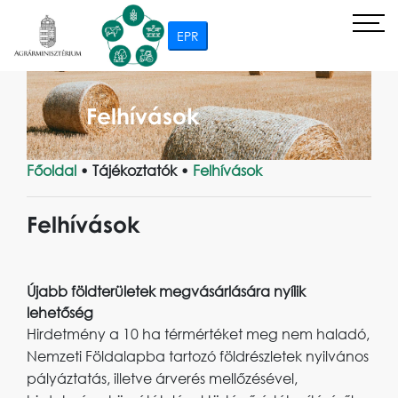
EPR
Felhívások
Főoldal
• Tájékoztatók •
Felhívások
Felhívások
Újabb földterületek megvásárlására nyílik
lehetőség
Hirdetmény a 10 ha térmértéket meg nem haladó,
Nemzeti Földalapba tartozó földrészletek nyilvános
pályáztatás, illetve árverés mellőzésével,