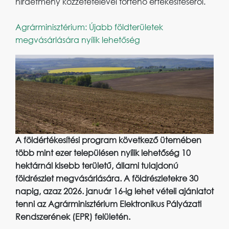
hirdetmény közzétételével történő értékesítéséről.
Agrárminisztérium: Újabb földterületek
megvásárlására nyílik lehetőség
A földértékesítési program következő ütemében
több mint ezer településen nyílik lehetőség 10
hektárnál kisebb területű, állami tulajdonú
földrészlet megvásárlására. A földrészletekre 30
napig, azaz 2026. január 16-ig lehet vételi ajánlatot
tenni az Agrárminisztérium Elektronikus Pályázati
Rendszerének (EPR) felületén.