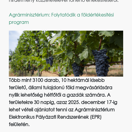
hirdetmény közzétételével történő értékesítéséről.
Agrárminisztérium: Folytatódik a földértékesítési
program
Több mint 3100 darab, 10 hektárnál kisebb
területű, állami tulajdonú föld megvásárlására
nyílik lehetőség hétfőtől a gazdák számára. A
területekre 30 napig, azaz 2025. december 17-ig
lehet vételi ajánlatot tenni az Agrárminisztérium
Elektronikus Pályázati Rendszerének (EPR)
felületén.