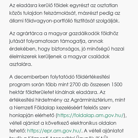
Az eladásra kerülő földek egyrészt az osztatlan
közös tulajdon felszámolását, másrészt pedig az
állami földvagyon-portfólió tisztítását szolgálják.
Az agrártárca a magyar gazdálkodók földhöz
jutását folyamatosan támogatja, annak
érdekében, hogy biztonságos, jó minőségű hazai
élelmiszerek kerüljenek a magyar családok
asztalára.
A decemberben folytatódó földértékesítési
program során több mint 2700 db összesen 1500
hektár földterületet kínálnak eladásra. Az
értékesítési hirdetmény az Agrárminisztérium, mint
a Nemzeti Földalap kezeléséért felelős szerv
honlapján elérhető (
https://foldalap.am.gov.hu/
),
vételi ajánlat a következő elektronikus oldalon
tehető:
https://epr.am.gov.hu/
. A vételi ajánlatot