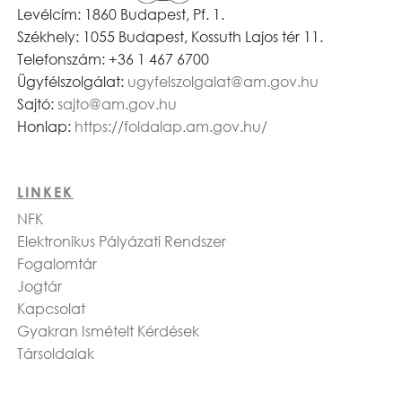
Levélcím: 1860 Budapest, Pf. 1.
Székhely: 1055 Budapest, Kossuth Lajos tér 11.
Telefonszám: +36 1 467 6700
Ügyfélszolgálat:
ugyfelszolgalat@am.gov.hu
Sajtó:
sajto@am.gov.hu
Honlap:
https://foldalap.am.gov.hu/
LINKEK
NFK
Elektronikus Pályázati Rendszer
Fogalomtár
Jogtár
Kapcsolat
Gyakran Ismételt Kérdések
Társoldalak